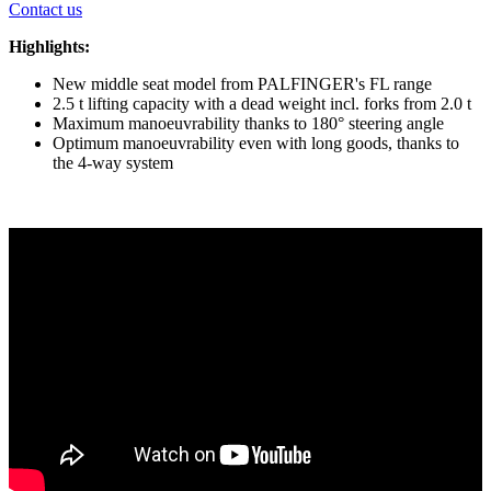
Contact us
Highlights:
New middle seat model from PALFINGER's FL range
2.5 t lifting capacity with a dead weight incl. forks from 2.0 t
Maximum manoeuvrability thanks to 180° steering angle
Optimum manoeuvrability even with long goods, thanks to
the 4-way system