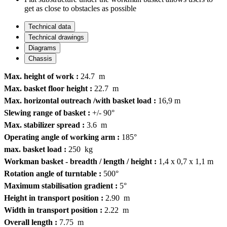
get as close to obstacles as possible
Technical data
Technical drawings
Diagrams
Chassis
Max. height of work :
24.7 m
Max. basket floor height :
22.7 m
Max. horizontal outreach /with basket load :
16,9 m
Slewing range of basket :
+/- 90°
Max. stabilizer spread :
3.6 m
Operating angle of working arm :
185°
max. basket load :
250 kg
Workman basket - breadth / length / height :
1,4 x 0,7 x 1,1 m
Rotation angle of turntable :
500°
Maximum stabilisation gradient :
5°
Height in transport position :
2.90 m
Width in transport position :
2.22 m
Overall length :
7.75 m